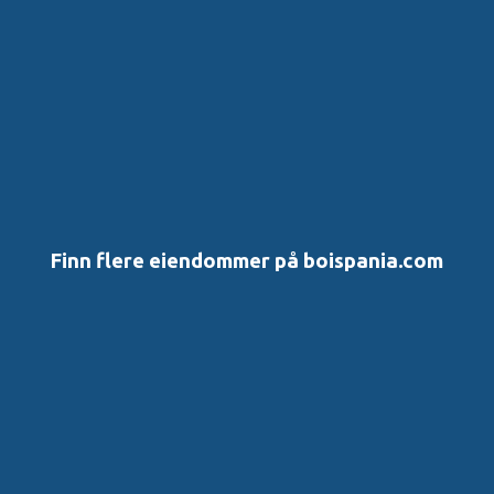
m
e
n
t
a
r
e
r
Finn flere eiendommer på boispania.com