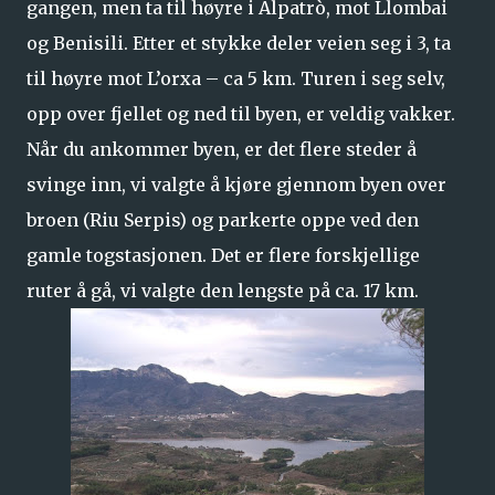
gangen, men ta til høyre i Alpatrò, mot Llombai
og Benisili. Etter et stykke deler veien seg i 3, ta
til høyre mot L’orxa – ca 5 km. Turen i seg selv,
opp over fjellet og ned til byen, er veldig vakker.
Når du ankommer byen, er det flere steder å
svinge inn, vi valgte å kjøre gjennom byen over
broen (Riu Serpis) og parkerte oppe ved den
gamle togstasjonen. Det er flere forskjellige
ruter å gå, vi valgte den lengste på ca. 17 km.