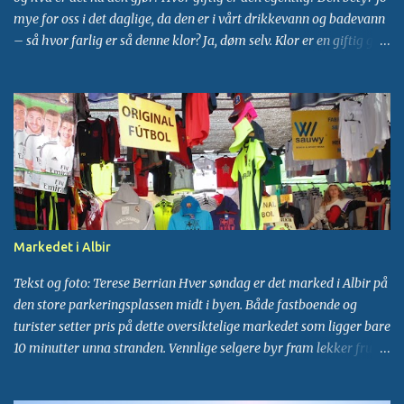
VANNFILTER
1
VANNRESERVOAR
1
mye for oss i det daglige, da den er i vårt drikkevann og badevann
– så hvor farlig er så denne klor? Ja, døm selv. Klor er en giftig gul-
WAKEBOARD
1
grønn gass som har en kvelende lukt. Det er en meget farlig
etsende kjemikalie. Klorens viktigste anvendelse i dag er som
blekemiddel i fremstillingen av papir. Den brukes også som
insektdreper og til oppløsningsmidler. Den anvendes også til å
drepe skadelige bakterier i drikke- og dusjvann når
bakterieforurensingen truer den offentlige helse og dessuten i
svømmebasseng. Hvorfor skal vi overhodet tillate giftstoffer i
kroppen vår? Det med å bruke klor i vårt drikkevann som
desinfeksjonsmiddel begynte omkring 1890-tallet som et
Markedet i Albir
eksperiment, for å prøve å bekjempe vannb...
Tekst og foto: Terese Berrian Hver søndag er det marked i Albir på
den store parkeringsplassen midt i byen. Både fastboende og
turister setter pris på dette oversiktelige markedet som ligger bare
10 minutter unna stranden. Vennlige selgere byr fram lekker frukt
og grønnsaker, oliven, bakevarer og mye mer. Det er alltid lang kø
ved kyllingvognen, det er en egen churros-vogn, og en kafevogn