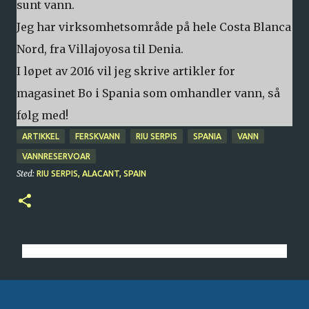
sunt vann.
Jeg har virksomhetsområde på hele Costa Blanca
Nord, fra Villajoyosa til Denia.
I løpet av 2016 vil jeg skrive artikler for
magasinet Bo i Spania som omhandler vann, så
følg med!
ARTIKKEL
FERSKVANN
RIU SERPIS
SPANIA
VANN
VANNRESERVOAR
Sted:
RIU SERPIS, ALACANT, SPAIN
K
o
m