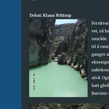
Tekst: Klaus Wittrup
Ferskvann
vet, så h
område. D
til å van
ganger a
eksempel
nabokomm
nivå. Og
hatt gled
Barranc d