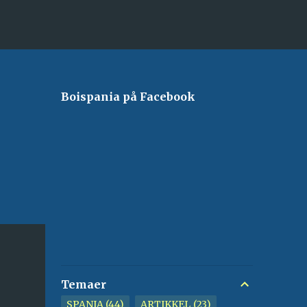
Boispania på Facebook
Temaer
SPANIA
44
ARTIKKEL
23