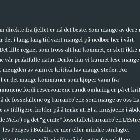
 direkte fra fjellet er nå det beste. Som mange av dere
ar det i lang, lang tid vært mangel på nedbør her i vårt
et lille regnet som tross alt har kommet, er slett ikke
ne vår praktfulle natur. Derfor har vi kunnet lese mange
t mengden av vann er kritisk lav mange steder. For
 er det mange kommuner som kjøper vann fra
unene fordi reservoarene rundt omkring er på et kri
så de fossefallene og barranco’ene som mange av oss ha
e av tidligere, holder på å tørke ut. Bl.a. innsjøene i Abde
e Mela ) og det “gjemte” fossefallet/barranco’en L’Estre
les Penyes i Bolulla, er mer eller mindre tørrlagte.
Vi satte oss et mål, vi ville på jakt etter fossefall og