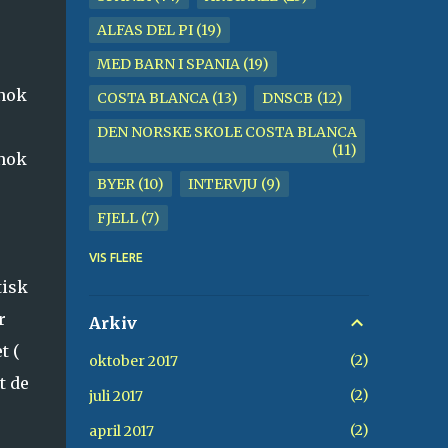
ALFAS DEL PI
19
MED BARN I SPANIA
19
 nok
COSTA BLANCA
13
DNSCB
12
DEN NORSKE SKOLE COSTA BLANCA
11
 nok
BYER
10
INTERVJU
9
FJELL
7
BENIDORM
6
KIRKE
6
VIS FLERE
tisk
STRAND
6
TUR
6
r
GAMLEBY
5
ALBIR
4
Arkiv
t (
VANN
4
CALPE
3
2
oktober 2017
t de
FOTBALL
3
GOLF
3
2
juli 2017
HESTER
3
SIERRA HELADA
3
2
april 2017