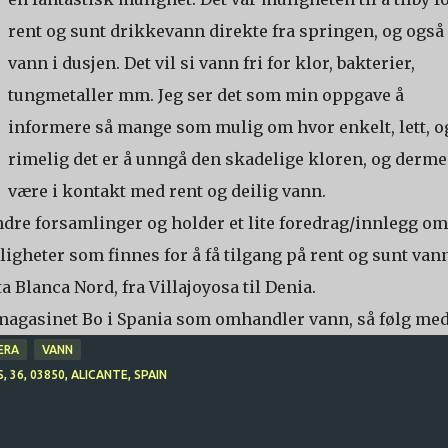
rent og sunt drikkevann direkte fra springen, og også
vann i dusjen. Det vil si vann fri for klor, bakterier,
tungmetaller mm. Jeg ser det som min oppgave å
informere så mange som mulig om hvor enkelt, lett, o
rimelig det er å unngå den skadelige kloren, og derme
være i kontakt med rent og deilig vann.
ndre forsamlinger og holder et lite foredrag/innlegg om
igheter som finnes for å få tilgang på rent og sunt vann
Blanca Nord, fra Villajoyosa til Denia.
or magasinet Bo i Spania som omhandler vann, så følg med
ERA
VANN
36, 03850, ALICANTE, SPAIN