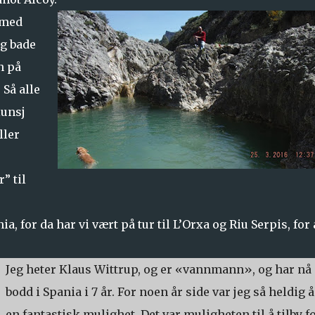
 med
g bade
n på
Så alle
lunsj
ller
” til
, for da har vi vært på tur til L’Orxa og Riu Serpis, for 
Jeg heter Klaus Wittrup, og er «vannmann», og har nå
bodd i Spania i 7 år. For noen år side var jeg så heldig å
en fantastisk mulighet. Det var muligheten til å tilby f