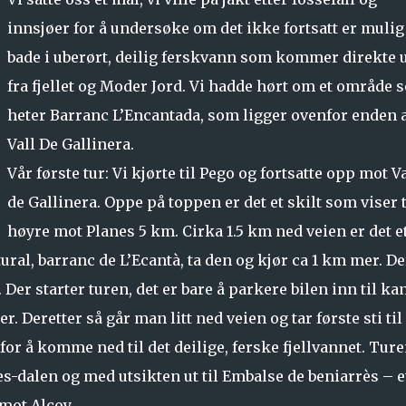
innsjøer for å undersøke om det ikke fortsatt er mulig
bade i uberørt, deilig ferskvann som kommer direkte 
fra fjellet og Moder Jord. Vi hadde hørt om et område 
heter Barranc L’Encantada, som ligger ovenfor enden 
Vall De Gallinera.
Vår første tur: Vi kjørte til Pego og fortsatte opp mot Va
de Gallinera. Oppe på toppen er det et skilt som viser t
høyre mot Planes 5 km. Cirka 1.5 km ned veien er det e
ural, barranc de L’Ecantà, ta den og kjør ca 1 km mer. De
e. Der starter turen, det er bare å parkere bilen inn til ka
. Deretter så går man litt ned veien og tar første sti til
 for å komme ned til det deilige, ferske fjellvannet. Tur
s-dalen og med utsikten ut til Embalse de beniarrès – e
mot Alcoy.