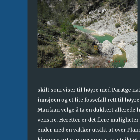
skilt som viser til høyre med Paratge nat
innsjøen og et lite fossefall rett til høyr
Man kan velge å ta en dukkert allerede her
venstre. Heretter er det flere muligheter
ender med en vakker utsikt ut over Plane
kjempestort vannreservoar, og utsikt ut 