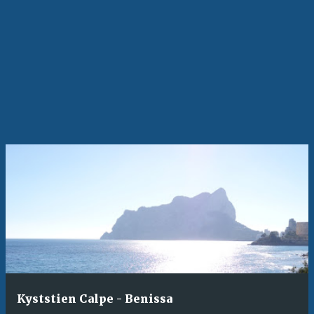
n
n
l
e
g
g
Kyststien Calpe - Benissa