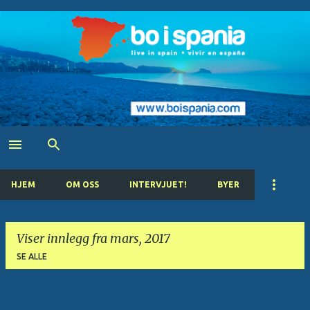
Gå til hovedinnhold
HJEM
OM OSS
INTERVJUET!
BYER
Viser innlegg fra mars, 2017
SE ALLE
I