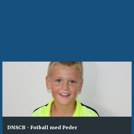
n
n
l
e
g
g
DNSCB - Fotball med Peder