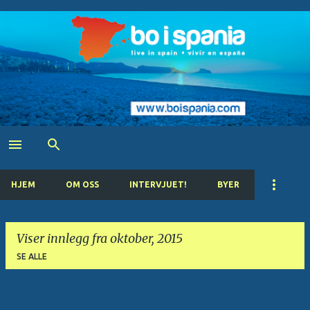
Gå til hovedinnhold
HJEM
OM OSS
INTERVJUET!
BYER
Viser innlegg fra oktober, 2015
SE ALLE
I