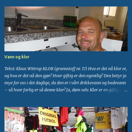
HUDPLEIE
1
IFACH
1
KICKBOXING
1
3
januar 2016
KLATRING
1
KLORVANN
1
KUNST
1
1
oktober 2015
KYSTSTI
1
MANDELBLOMSTRING
1
MARKED
1
MUSIKK
1
NISPEROS
1
PENSJONIST I ALBIR
1
POLOP
1
RUNDKJØRING
1
SELLA
1
SEVILLA
1
Vann og klor
SJOKOLADE
1
SKJØNNHETSPLEIE
1
Tekst: Klaus Wittrup KLOR (grunnstoff nr. 17) Hva er det nå klor er,
SYKLING
1
TAPAS
1
TENNIS
1
TURIST
1
og hva er det nå den gjør? Hvor giftig er den egentlig? Den betyr jo
VANNFILTER
1
VANNRESERVOAR
1
mye for oss i det daglige, da den er i vårt drikkevann og badevann
– så hvor farlig er så denne klor? Ja, døm selv. Klor er en giftig gul-
WAKEBOARD
1
grønn gass som har en kvelende lukt. Det er en meget farlig
etsende kjemikalie. Klorens viktigste anvendelse i dag er som
blekemiddel i fremstillingen av papir. Den brukes også som
insektdreper og til oppløsningsmidler. Den anvendes også til å
drepe skadelige bakterier i drikke- og dusjvann når