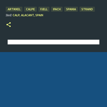
ARTIKKEL
CALPE
FJELL
IFACH
SPANIA
STRAND
Sted:
CALP, ALACANT, SPAIN
K
o
m
m
e
n
t
a
r