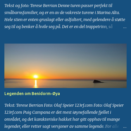
lærbelter, vesker, sko og turistvennlige t-skjorter. Men så kan man
Tekst og foto: Terese Berrian Denne turen passer perfekt til
lure på om varen...
småbarnsfamilier, og er en av de vakreste turene i Marina Alta.
Hele stien er enten gruslagt eller aslfaltert, med gelendere å støtte
seg til og benker å hvile seg på. Det er en del trappetrinn, så
barnevognen må bli igjen hjemme. Fra Albir: kjør nordover på N-
332 til sentrum av Calpe, følg så hovedveien forbi avkjøring til
Ifach-klippen. Fortsett et lite stykke videre til den siste store
rundkjøringen (med Mercadona på venstre hånd) og ta deretter
første vei inn til høyre. Her er det en stor parkeringsplass ved
turens start, ved Cala de la Calaga. Følg fortauet nordover ovenfor
stranden et lite stykke til du kommer til stien som er merket med
skilt. Langs hele ruten er det satt opp informasjonstavler der man
kan lese om områdets geologi, dyre- og planteliv, historie og
Legenden om Benidorm-Øya
kultur. Etter tjue minutter kommer man til Bahia de les Bassetes.
Det er alltid fullt på den populære terrassen til strandrestauranten,
Tekst: Terese Berrian Foto: Olaf Speier 123rf.com Foto: Olaf Speier
som byr på st...
123rf.com Puig Campana er det mest iøynefallende fjellet i
området, og det karakteriske hakket har gitt opphav til mange
legender, eller retter sagt versjoner av samme legende. For alle