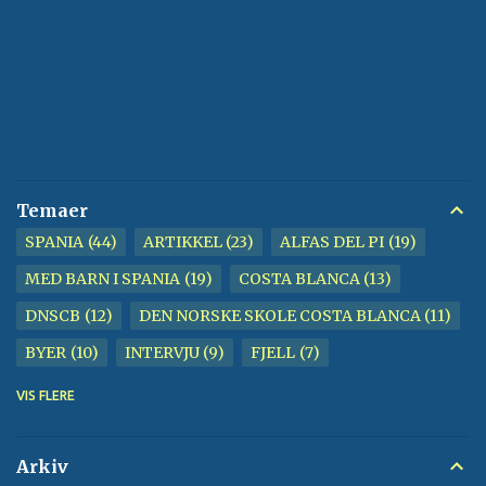
Temaer
SPANIA
44
ARTIKKEL
23
ALFAS DEL PI
19
MED BARN I SPANIA
19
COSTA BLANCA
13
DNSCB
12
DEN NORSKE SKOLE COSTA BLANCA
11
BYER
10
INTERVJU
9
FJELL
7
BENIDORM
6
KIRKE
6
STRAND
6
TUR
6
VIS FLERE
GAMLEBY
5
ALBIR
4
VANN
4
CALPE
3
FOTBALL
3
GOLF
3
HESTER
3
Arkiv