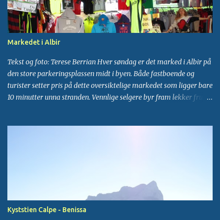
bakterieforurensingen truer den offentlige helse og dessuten i
svømmebasseng. Hvorfor skal vi overhodet tillate giftstoffer i
kroppen vår? Det med å bruke klor i vårt drikkevann som
desinfeksjonsmiddel begynte omkring 1890-tallet som et
Markedet i Albir
eksperiment, for å prøve å bekjempe vannb...
Tekst og foto: Terese Berrian Hver søndag er det marked i Albir på
den store parkeringsplassen midt i byen. Både fastboende og
turister setter pris på dette oversiktelige markedet som ligger bare
10 minutter unna stranden. Vennlige selgere byr fram lekker frukt
og grønnsaker, oliven, bakevarer og mye mer. Det er alltid lang kø
ved kyllingvognen, det er en egen churros-vogn, og en kafevogn
som tilbyr hurtigmat og drikke. Samtidig nyter de nærliggende
restaurantene og kafeene godt av at markedet startet opp for fem
år siden. Før det kom til byen holdt de fleste serveringsstedene
søndagsstengt, kun strandstripa hadde formiddagstilbud. Nå
vrimler det av folk som avslutter handleturen med et godt måltid,
og særlig i turistsesongen er det stappfullt og masse liv i sentrum.
Det er et stort utvalg av klesboder å besøke, alt fra pent brukte
Kyststien Calpe - Benissa
klær i hauger til 1 euro per plagg, til utsalg av kjoler, badetøy,