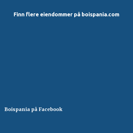
e
r
Finn flere eiendommer på boispania.com
Boispania på Facebook