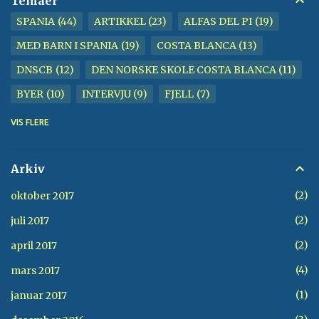
Temaer
SPANIA
44
ARTIKKEL
23
ALFAS DEL PI
19
MED BARN I SPANIA
19
COSTA BLANCA
13
DNSCB
12
DEN NORSKE SKOLE COSTA BLANCA
11
BYER
10
INTERVJU
9
FJELL
7
BENIDORM
6
KIRKE
6
STRAND
6
TUR
6
VIS FLERE
GAMLEBY
5
ALBIR
4
VANN
4
CALPE
3
FOTBALL
3
GOLF
3
HESTER
3
Arkiv
SIERRA HELADA
3
TURER
3
VILLAJOYOSA
3
2
oktober 2017
FERSKVANN
2
FINESTRAT
2
JOBBE I SPANIA
2
2
juli 2017
SEVERDIGHETER
2
17.MAI
1
2
april 2017
ALCALÁ DEL JÚCAR
1
CALLOSA
1
LAS REJAS
1
4
mars 2017
RIO JÚCAR
1
RIU SERPIS
1
1
januar 2017
VALL DE GALLINERA
1
VIKTOR FERRANDO
1