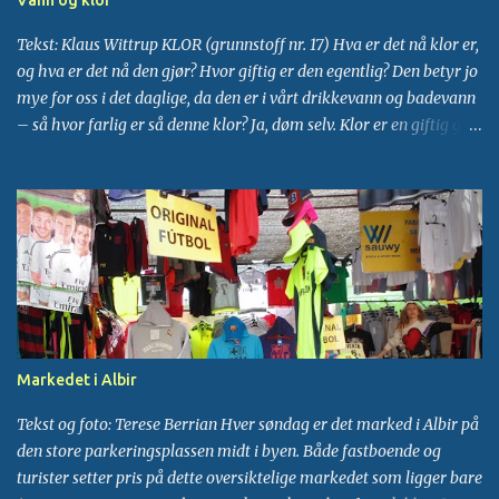
SJOKOLADE
1
SKJØNNHETSPLEIE
1
Tekst: Klaus Wittrup KLOR (grunnstoff nr. 17) Hva er det nå klor er,
SYKLING
1
TAPAS
1
TENNIS
1
TURIST
1
og hva er det nå den gjør? Hvor giftig er den egentlig? Den betyr jo
VANNFILTER
1
VANNRESERVOAR
1
mye for oss i det daglige, da den er i vårt drikkevann og badevann
– så hvor farlig er så denne klor? Ja, døm selv. Klor er en giftig gul-
WAKEBOARD
1
grønn gass som har en kvelende lukt. Det er en meget farlig
etsende kjemikalie. Klorens viktigste anvendelse i dag er som
blekemiddel i fremstillingen av papir. Den brukes også som
insektdreper og til oppløsningsmidler. Den anvendes også til å
drepe skadelige bakterier i drikke- og dusjvann når
bakterieforurensingen truer den offentlige helse og dessuten i
svømmebasseng. Hvorfor skal vi overhodet tillate giftstoffer i
kroppen vår? Det med å bruke klor i vårt drikkevann som
desinfeksjonsmiddel begynte omkring 1890-tallet som et
Markedet i Albir
eksperiment, for å prøve å bekjempe vannb...
Tekst og foto: Terese Berrian Hver søndag er det marked i Albir på
den store parkeringsplassen midt i byen. Både fastboende og
turister setter pris på dette oversiktelige markedet som ligger bare