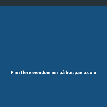
K
o
m
m
e
n
t
a
r
e
r
Finn flere eiendommer på boispania.com