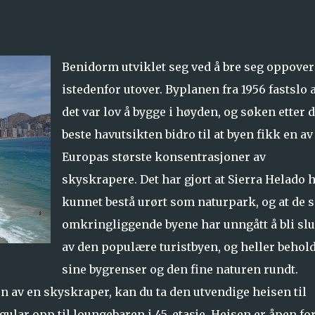
Benidorm utviklet seg ved å bre seg oppover
istedenfor utover. Byplanen fra 1956 fastslo a
det var lov å bygge i høyden, og søken etter 
beste havutsikten bidro til at byen fikk en av
Europas største konsentrasjoner av
skyskrapere. Det har gjort at Sierra Helado 
kunnet bestå urørt som naturpark, og at de 
omkringliggende byene har unngått å bli slu
av den populære turistbyen, og heller behold
sine bygrenser og den fine naturen rundt.
n av en skyskraper, kan du ta den utvendige heisen til
ular opp til loungebaren i 45. etasje. Heisen er åpen fo