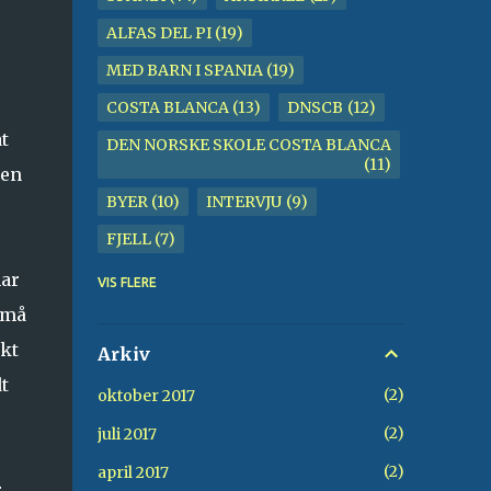
ALFAS DEL PI
19
MED BARN I SPANIA
19
COSTA BLANCA
13
DNSCB
12
t
DEN NORSKE SKOLE COSTA BLANCA
11
den
BYER
10
INTERVJU
9
FJELL
7
BENIDORM
6
KIRKE
6
har
VIS FLERE
små
STRAND
6
TUR
6
kt
GAMLEBY
5
ALBIR
4
Arkiv
t
VANN
4
CALPE
3
2
oktober 2017
FOTBALL
3
GOLF
3
2
juli 2017
HESTER
3
SIERRA HELADA
3
2
april 2017
r