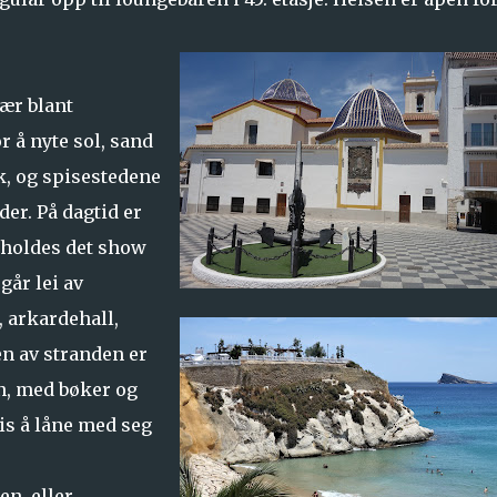
ær blant
 å nyte sol, sand
k, og spisestedene
er. På dagtid er
n holdes det show
går lei av
, arkardehall,
en av stranden er
en, med bøker og
tis å låne med seg
n, eller