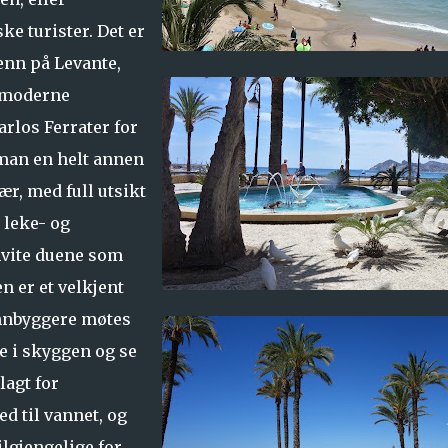
e turister. Det er
nn på Levante,
, moderne
rlos Ferrater for
 man en helt annen
r, med full utsikt
 leke- og
hvite duene som
n er et velkjent
innbyggere møtes
te i skyggen og se
lagt for
d til vannet, og
ilgjengelige for