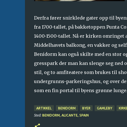
Derfra fører snirklede gater opp til bye
fra 1700-tallet, på bakketoppen Punta Con
1400-1500-tallet. Nå er kirken omringet
Middelhavets balkong, en vakker og self
Benidorm kan også skilte med en stor og f
gresspark der man kan slenge seg ned og
stil, og to amfiteatere som brukes til s
undergrunns-parkeringshus, og over den
som en fin portal til byens grønne lunge
ARTIKKEL
BENIDORM
BYER
GAMLEBY
KIRK
Sted:
BENIDORM, ALICANTE, SPAIN