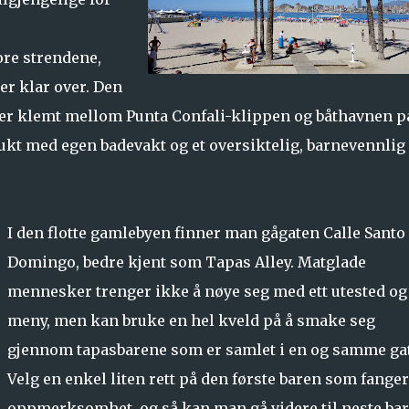
ore strendene,
er klar over. Den
r er klemt mellom Punta Confali-klippen og båthavnen p
 bukt med egen badevakt og et oversiktelig, barnevennlig
I den flotte gamlebyen finner man gågaten Calle Santo
Domingo, bedre kjent som Tapas Alley. Matglade
mennesker trenger ikke å nøye seg med ett utested og
meny, men kan bruke en hel kveld på å smake seg
gjennom tapasbarene som er samlet i en og samme gat
Velg en enkel liten rett på den første baren som fanger
oppmerksomhet, og så kan man gå videre til neste bar