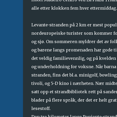
alle etter klokken fem hver ettermiddag.
Levante-stranden på 2 km er mest popul
nordeuropeiske turister som kommer for
og sjø. Om sommeren myldrer det av fol
og barene langs promenaden har gode tid
det veldig familievennlig, og på kvelde
og underholdning for voksne. Når barna 
stranden, fins det bl.a. minigolf, bowling
tivoli, og 5-D kino i nærheten. Nær midt
satt opp et strandbibliotek rett på sand
blader på flere språk, der det er helt gra
lesestoff.
Den tre kilometer lange Poniente-strande