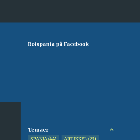
Boispania på Facebook
Temaer
SPANIA
44
ARTIKKEL
23