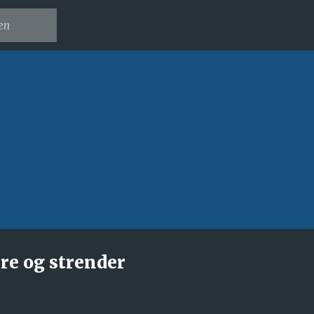
Gå til hovedinnhold
re og strender