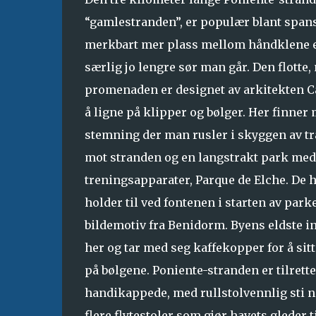
“gamlestranden”, er populær blant spansk
merkbart mer plass mellom håndklene e
særlig jo lengre sør man går. Den flotte
promenaden er designet av arkitekten Ca
å ligne på klipper og bølger. Her finner
stemning der man rusler i skyggen av træ
mot stranden og en langstrakt park med
treningsapparater, Parque de Elche. De 
holder til ved fontenen i starten av parke
bildemotiv fra Benidorm. Byens eldste 
her og tar med seg kaffekopper for å sit
på bølgene. Poniente-stranden er tilrette
handikappede, med rullstolvennlig sti ne
flere flytestoler som gjør havets gleder t