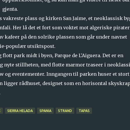
gjenta.
ns vakreste plass og kirken San Jaime, et neoklassisk b
fali. Her lå det et fort som voktet mot algeriske pirater
 av kafeer på den solrike plassen som går under navnet
ie-populær utsiktspost.
lott park midt i byen, Parque de L'Aiguera. Det er en
 nyte stillheten, med flotte marmor traseer i neoklass
how og eventementer. Inngangen til parken huser et stort
 ligger rådhuset, designet som en horisontal skyskra
.
E
SIERRA HELADA
SPANIA
STRAND
TAPAS